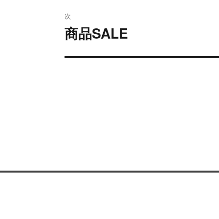
ビ
投
次
稿:
ゲ
商品SALE
次
の
ー
投
シ
稿:
ョ
ン