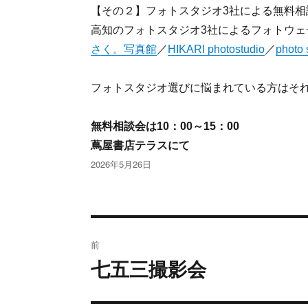
【その２】フォトスタジオ3社による無料相
高知のフォトスタジオ3社によるフォトウ
さく。写真館
／
HIKARI photostudio
／
photo
フォトスタジオ選びに悩まれている方はそ
無料相談会は10：00～15：00
蔦屋書店テラスにて
投
2026年5月26日
稿
日:
投
前
稿
七五三撮影会
過
去
ナ
の